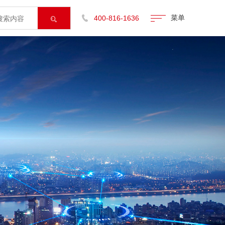
菜单

400-816-1636
